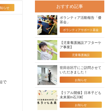
おすすめ記事
知らせ
ボランティア活動報告「優
茶会」
ボランティアサポート基金
【児童養護施設アフターケ
ア事業】
児童養護施設
世田谷区庁にご訪問させて
いただきました！
お知らせ
知で
【リアル開催】日本子ども
未来展in石川町
お知らせ