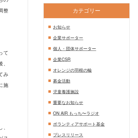
調整
カテゴリー
お知らせ
企業サポーター
個人・団体サポーター
って
企業CSR
後、
オレンジの羽根の輪
てみ
募金活動
に施
児童養護施設
重要なお知らせ
ON AIR もっち〜ラジオ
ボランティアサポート基金
し、
プレスリリース
がス