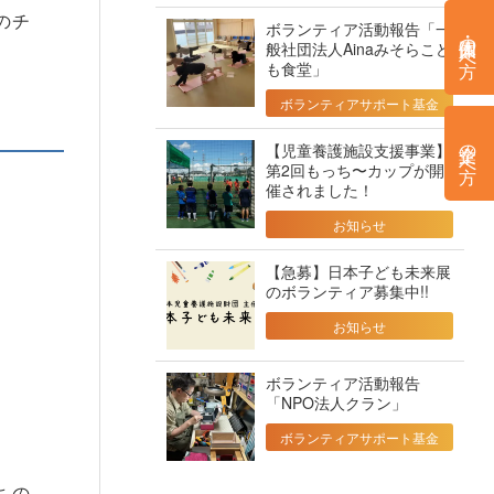
のチ
ボランティア活動報告「一
個人・団体の方へ
般社団法人Ainaみそらこど
も食堂」
ボランティアサポート基金
企業の方へ
【児童養護施設支援事業】
第2回もっち〜カップが開
催されました！
お知らせ
【急募】日本子ども未来展
のボランティア募集中!!
お知らせ
ボランティア活動報告
「NPO法人クラン」
ボランティアサポート基金
ちの