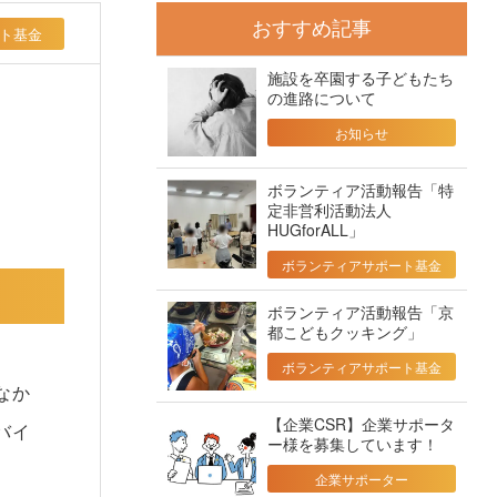
おすすめ記事
ト基金
施設を卒園する子どもたち
の進路について
お知らせ
ボランティア活動報告「特
定非営利活動法人
HUGforALL」
ボランティアサポート基金
ボランティア活動報告「京
都こどもクッキング」
ボランティアサポート基金
なか
【企業CSR】企業サポータ
バイ
ー様を募集しています！
企業サポーター